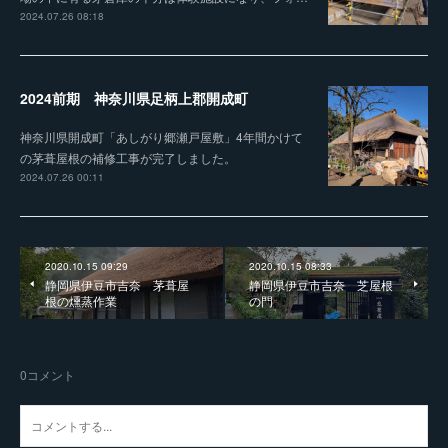
2024.07.26 08:18
2024前期 神奈川県足柄上郡開成町
神奈川県開成町「あしがり郷瀬戸屋敷」4年間かけて
の茅葺屋根の補修工事が完了しました。
2024.07.26 00:11
2020.10.15 09:29
2020.10.15 08:33
静岡県伊豆市吉奈 茅葺屋
静岡県伊豆市吉奈 芝屋根
根の燻蒸作業
の門
0
コメント