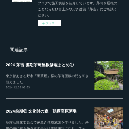
ブログで施工実績を紹介しています。茅葺き屋根の
ことならぜひ富士かやぶき建築『茅吉』にご相談く
ださい。
フォロー
関連記事
2024 茅吉 後期茅葺屋根修理まとめ①
東京都あきる野市「黒茶屋」様の茅葺屋根の門を葺き
替えました
2024.12.09 02:53
2024前期② 文化財の森 朝霧高原茅場
朝霧活性化委員会で茅葺き体験施設を作りました。茅
場の中に有る茅倉庫の半分は体験施設になり、フォ…