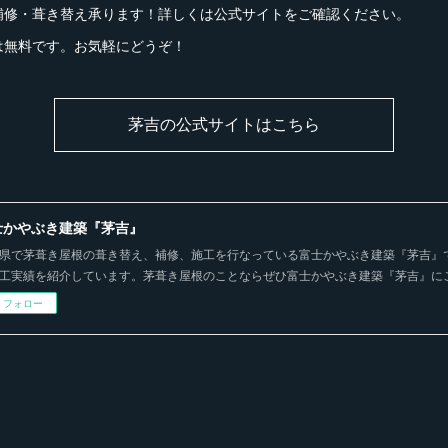
補修・葺き替え承ります！詳しくは公式サイトをご確認ください。
は無料です。お気軽にどうぞ！
茅吉の公式サイトはこちら
士かやぶき建築『茅吉』
県で茅葺き屋根の葺き替え、補修、施工を行なっている富士かやぶき建築『茅吉』
工実績を紹介しています。茅葺き屋根のことならぜひ富士かやぶき建築『茅吉』に
フォロー