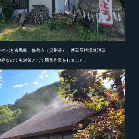
かやぶき古民家 修善寺（貸別荘）」茅葺屋根燻蒸消毒
地柄なので虫対策として燻蒸作業をしました。