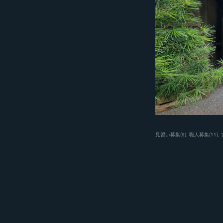
見習い募集
(
9
)
職人募集
(
11
)