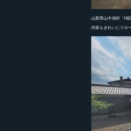
山梨県山中湖村「H
内装もきれいにリホ