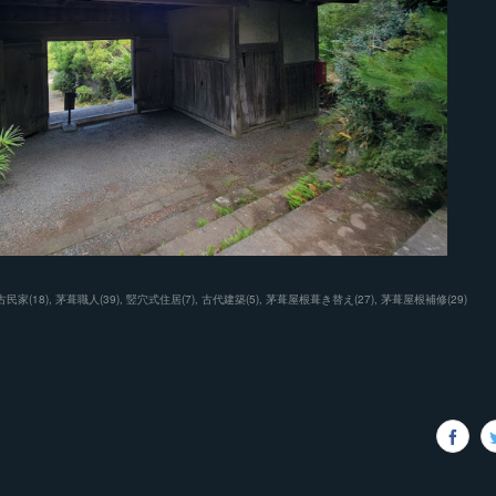
古民家
(
18
)
茅葺職人
(
39
)
竪穴式住居
(
7
)
古代建築
(
5
)
茅葺屋根葺き替え
(
27
)
茅葺屋根補修
(
29
)