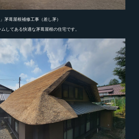
邸」茅葺屋根補修工事（差し茅）
ームしてある快適な茅葺屋根の住宅です。