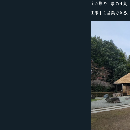
全５期の工事の４期
工事中も営業できる