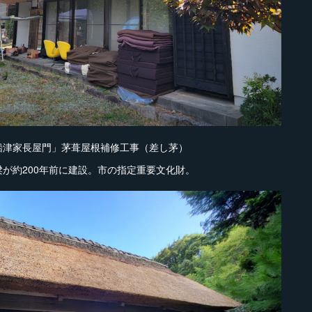
船津家長屋門」茅葺屋根補修工事（差し茅）
が約200年前に建設。市の指定重要文化財。