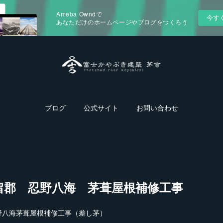
Ameba Owndで
今す
あなただけのホームページやブログをつくろう
ブログ
公式サイト
お問い合わせ
留郡 忍野八海 茅葺屋根補修工事
野八海茅葺屋根補修工事（差し茅）