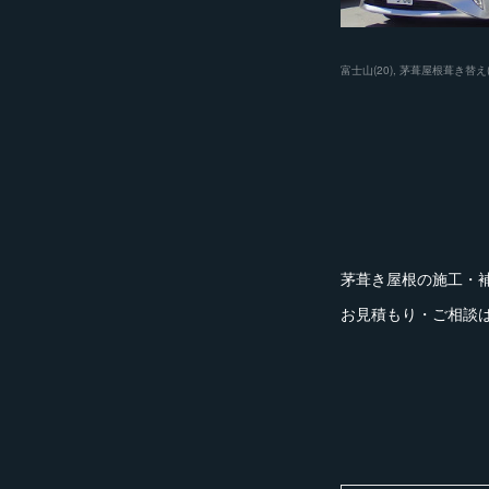
富士山
(
20
)
茅葺屋根葺き替え
茅葺き屋根の施工・
お見積もり・ご相談