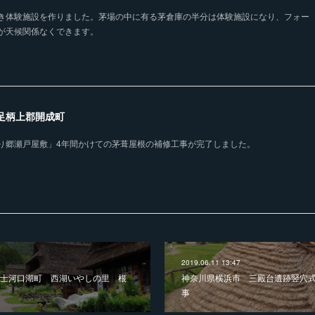
き体験施設を作りました。茅場の中に有る茅倉庫の半分は体験施設になり、フォー
が天候関係なくできます。
県足柄上郡開成町
り郷瀬戸屋敷」4年間かけての茅葺屋根の補修工事が完了しました。
2019.06.11 13:47
士河口湖町 西湖いやしの里 根
神奈川県横浜市 三殿台遺跡竪穴
事