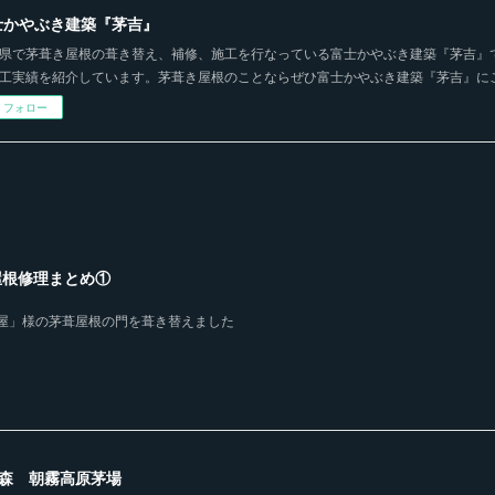
士かやぶき建築『茅吉』
県で茅葺き屋根の葺き替え、補修、施工を行なっている富士かやぶき建築『茅吉』
工実績を紹介しています。茅葺き屋根のことならぜひ富士かやぶき建築『茅吉』に
フォロー
葺屋根修理まとめ①
屋」様の茅葺屋根の門を葺き替えました
の森 朝霧高原茅場