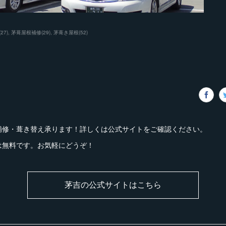
(
27
)
茅葺屋根補修
(
29
)
茅葺き屋根
(
52
)
補修・葺き替え承ります！詳しくは公式サイトをご確認ください。
は無料です。お気軽にどうぞ！
茅吉の公式サイトはこちら