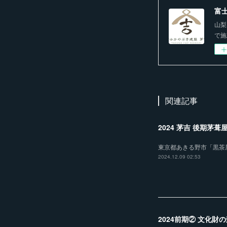
富
山梨
で施
関連記事
2024 茅吉 後期茅
東京都あきる野市「黒茶
2024.12.09 02:53
2024前期② 文化財