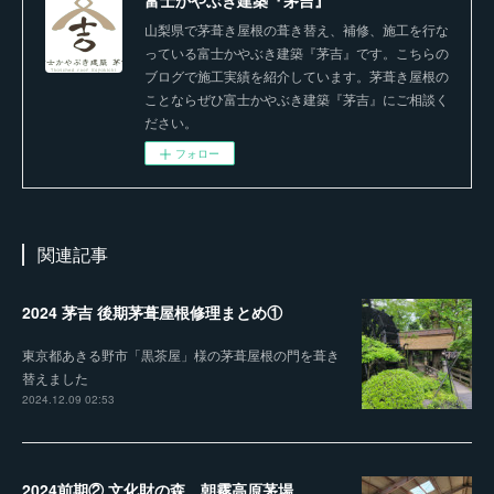
山梨県で茅葺き屋根の葺き替え、補修、施工を行な
っている富士かやぶき建築『茅吉』です。こちらの
ブログで施工実績を紹介しています。茅葺き屋根の
ことならぜひ富士かやぶき建築『茅吉』にご相談く
ださい。
フォロー
関連記事
2024 茅吉 後期茅葺屋根修理まとめ①
東京都あきる野市「黒茶屋」様の茅葺屋根の門を葺き
替えました
2024.12.09 02:53
2024前期② 文化財の森 朝霧高原茅場