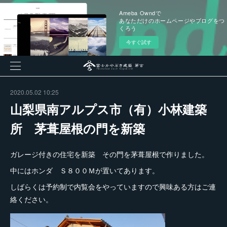
Ameba Owndで
あなただけのホームページやブログをつ
くろう
今すぐ試す
2020.05.02 10:25
山梨県南アルプス市（有）小林建築
所 茅葺屋根の門を新築
ガレージ付きの住宅を新築 その門を茅葺屋根で作りました。
中にはホンダ Ｓ８００Ｍが置いてあります。
しばらくは予約制で内覧会をやっていますので興味ある方はご連
絡ください。