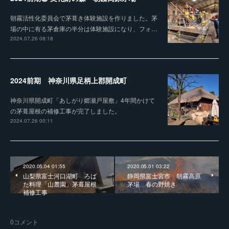
朝霧活性化委員会で茅葺き体験施設を作りました。茅
場の中に有る茅倉庫の半分は体験施設になり、フォ…
2024.07.26 08:18
2024前期 神奈川県足柄上郡開成町
神奈川県開成町「あしがり郷瀬戸屋敷」4年間かけて
の茅葺屋根の補修工事が完了しました。
2024.07.26 00:11
2020.05.04 01:55
2020.05.01 03:22
山梨県富士河口湖町 ろば
静岡県富士宮市 朝霧高原
た料理「山麓園」茅葺屋根
茅場 春の野焼き
補修工事
0
コメント