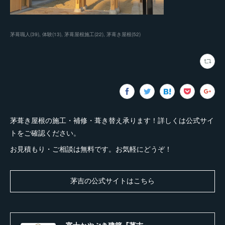
茅葺職人
(
39
)
体験
(
13
)
茅葺屋根施工
(
22
)
茅葺き屋根
(
52
)
茅葺き屋根の施工・補修・葺き替え承ります！詳しくは公式サイ
トをご確認ください。
お見積もり・ご相談は無料です。お気軽にどうぞ！
茅吉の公式サイトはこちら
富士かやぶき建築『茅吉』