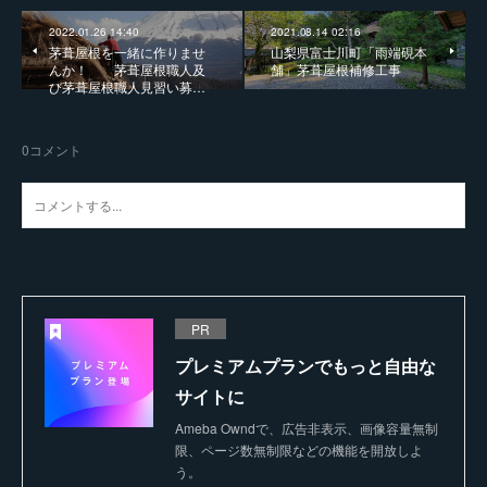
2022.01.26 14:40
2021.08.14 02:16
茅葺屋根を一緒に作りませ
山梨県富士川町「雨端硯本
んか！ 茅葺屋根職人及
舗」茅葺屋根補修工事
び茅葺屋根職人見習い募…
0
コメント
PR
プレミアムプランでもっと自由な
サイトに
Ameba Owndで、広告非表示、画像容量無制
限、ページ数無制限などの機能を開放しよ
う。