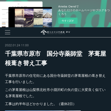
Ameba Owndで
あなただけのホームページやブログをつ
くろう
今すぐ試す
2022.01.24 11:00
千葉県市原市 国分寺薬師堂 茅葺屋
根葺き替え工事
千葉県市原市の住宅街にある国分寺薬師堂の茅葺屋根の葺き替え
工事を行いました。
この茅葺屋根は山梨県北杜市小淵沢町の矢の堂に大変良く似てい
る茅葺屋根でした。
工事は約半年ほどかかりました。（週休2日）