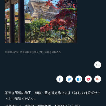
茅葺職人
(
39
)
茅葺屋根葺き替え
(
27
)
茅葺き屋根
(
52
)
茅葺き屋根の施工・補修・葺き替え承ります！詳しくは公式サイ
トをご確認ください。
お見積もり・ご相談は無料です。お気軽にどうぞ！