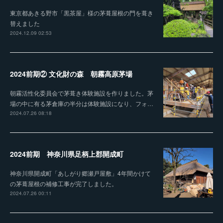
東京都あきる野市「黒茶屋」様の茅葺屋根の門を葺き
替えました
2024.12.09 02:53
2024前期② 文化財の森 朝霧高原茅場
朝霧活性化委員会で茅葺き体験施設を作りました。茅
場の中に有る茅倉庫の半分は体験施設になり、フォ…
2024.07.26 08:18
2024前期 神奈川県足柄上郡開成町
神奈川県開成町「あしがり郷瀬戸屋敷」4年間かけて
の茅葺屋根の補修工事が完了しました。
2024.07.26 00:11