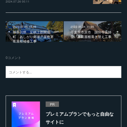
2024.07.26 00:11
2022.07.05 10:56
2022.01.24 11:00
神奈川県 足柄上郡開成
千葉県市原市 国分寺薬師
町 あしがり郷瀬戸屋敷茅
堂 茅葺屋根葺き替え工事
葺屋根補修工事
0
コメント
PR
プレミアムプランでもっと自由な
サイトに